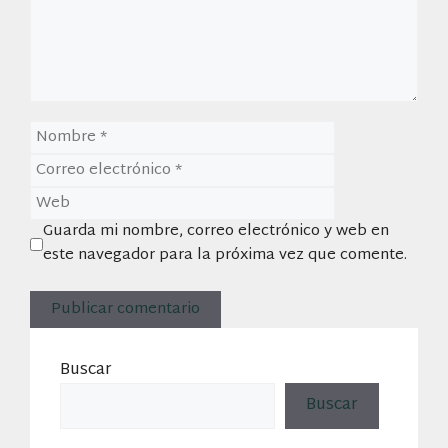
Nombre
Correo
electrónico
Web
Guarda mi nombre, correo electrónico y web en
este navegador para la próxima vez que comente.
Buscar
Buscar