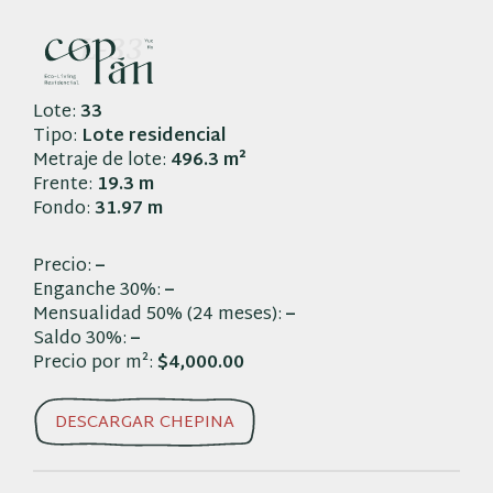
Saltar
al
L-33
contenido
Lote:
33
Tipo:
Lote residencial
Metraje de lote:
496.3 m²
Frente:
19.3 m
Fondo:
31.97 m
Precio:
–
Enganche 30%:
–
Mensualidad 50% (24 meses):
–
Saldo 30%:
–
Precio por m²:
$4,000.00
DESCARGAR CHEPINA